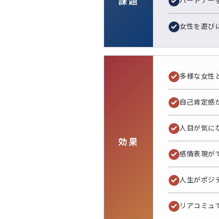
課題
パートナー
女性を遊び
多様な女性
自己肯定感
人目が気に
効果
感情表現が
人生がポジ
リアコミュ