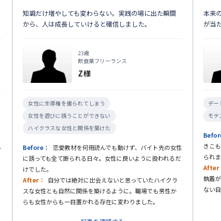
知識だけ増やしても変わらない。実践の場に出た瞬間
本来
から、人は成長していけると確信しました。
が当
23歳
飲食業フリーランス
Z様
女性に主導権を握られてしまう
デー
女性を遊びに誘うことができない
モテ
ハイクラスな女性と関係を築けた
Befo
え
きこも
Before：
恋愛教材を何冊読んでも動けず、バイト先の女性
られま
に誘っても全て断られる日々。女性に良いように扱われるだ
Afte
けでした。
執着が
After：
自分では絶対に出会えないと思っていたハイクラ
ない自
スな女性とも自然に関係を築けるように。職場でも男性か
らも女性からも一目置かれる存在に変わりました。