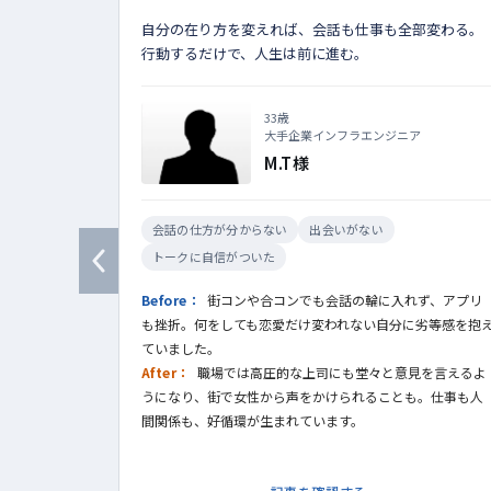
自分の在り方を変えれば、会話も仕事も全部変わる。
行動するだけで、人生は前に進む。
33歳
大手企業インフラエンジニア
M.T様
会話の仕方が分からない
出会いがない
トークに自信がついた
Before：
街コンや合コンでも会話の輪に入れず、アプリ
も挫折。何をしても恋愛だけ変われない自分に劣等感を抱
ていました。
After：
職場では高圧的な上司にも堂々と意見を言えるよ
うになり、街で女性から声をかけられることも。仕事も人
間関係も、好循環が生まれています。