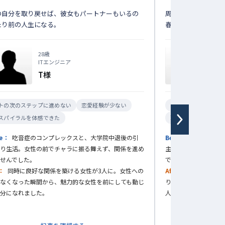
の自分を取り戻せば、彼女もパートナーもいるの
周りの反対を振り切
たり前の人生になる。
春を取り戻せました
28歳
ITエンジニア
T様
トの次のステップに進めない
恋愛経験が少ない
出会いがない
口
スパイラルを体感できた
理想のパートナーと
re：
吃音症のコンプレックスと、大学院中退後の引
Before：
9年間、
り生活。女性の前でチャラに振る舞えず、関係を進め
主導権を取れない日々
せんでした。
で終わる繰り返しで
r：
同時に良好な関係を築ける女性が3人に。女性への
After：
1800回の
なくなった瞬間から、魅力的な女性を前にしても動じ
りに車で迎えに来て
分になれました。
人生で最も楽しい時