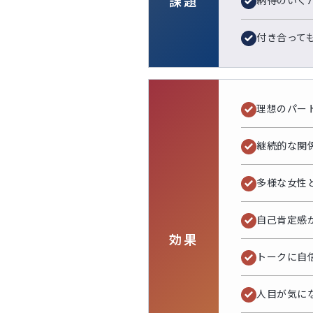
課題
納得のいく
付き合って
理想のパー
継続的な関
多様な女性
自己肯定感
効果
トークに自
人目が気に