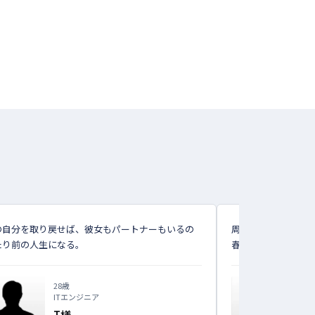
の自分を取り戻せば、彼女もパートナーもいるの
周りの反対を振り切
たり前の人生になる。
春を取り戻せました
28歳
ITエンジニア
T様