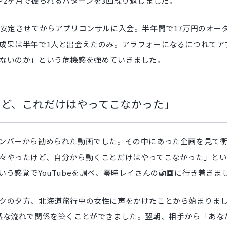
〜2ヶ月で振られるパターンを3回繰り返しました。
を安定させてからアプリコンサルに入会。半年間で17万円のオー
成果は半年で1人と出会えたのみ。アラフォーになるにつれてア
ないのか」という危機感を強めていきました。
けど、これだけはやってこなかった」
ンバーから勧められた動画でした。その中にあった企画を見て
々やったけど、自分から動くことだけはやってこなかった」と
う感覚でYouTubeを調べ、零時レイさんの動画に行き着きま
クの夕方、北海道旅行中の女性に声をかけたことから始まりま
然な流れで関係を築くことができました。翌朝、相手から「あな