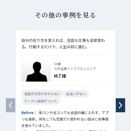
その他の事例を見る
自分の在り方を変えれば、会話も仕事も全部変わ
知識
る。行動するだけで、人生は前に進む。
間か
33歳
大手企業インフラエンジニア
M.T様
会話の仕方が分からない
出会いがない
女
トークに自信がついた
女
ハ
Before：
街コンや合コンでも会話の輪に入れず、アプ
リも挫折。何をしても恋愛だけ変われない自分に劣等感
Bef
を抱えていました。
女性