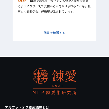
After：
職場では高圧的な上司にも堂々と意見を言え
われ
るようになり、街で女性から声をかけられることも。仕
Afte
事も人間関係も、好循環が生まれています。
ラス
性か
記事を確認する
アルファ・オス養成講座とは