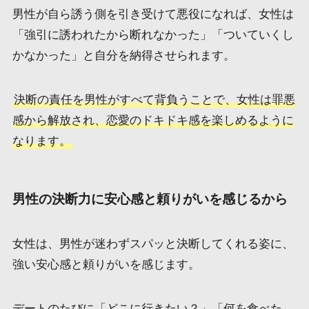
男性が自ら誘う側を引き受けて悪役になれば、女性は
「強引に誘われたから断れなかった」「ついていくし
かなかった」と自分を納得させられます。
決断の責任を男性がすべて背負うことで、女性は罪悪
感から解放され、
恋愛のドキドキ感を楽しめるように
なります。
男性の決断力に安心感と頼りがいを感じるから
女性は、男性が迷わずスパッと決断してくれる姿に、
強い安心感と頼りがいを感じます。
デートのたびに「どこに行きたい？」「何を食べた