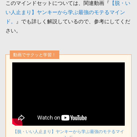
このマインドセットについては、関連動画『
【脱・い
い人止まり】ヤンキーから学ぶ最強のモテるマイン
ド。
』でも詳しく解説しているので、参考にしてくだ
さい。
動画でサクッと学習！
【脱・いい人止まり】ヤンキーから学ぶ最強のモテるマイ