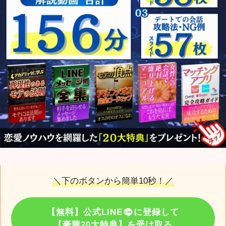
＼下のボタンから簡単10秒！／
【無料】公式LINE
に登録して
【豪華20大特典】を受け取る