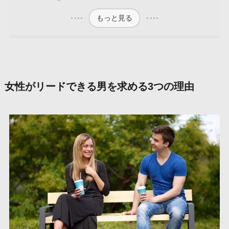
もっと見る
女性がリードできる男を求める3つの理由