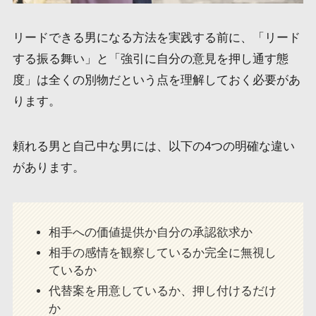
リードできる男になる方法を実践する前に、「リード
する振る舞い」と「強引に自分の意見を押し通す態
度」は全くの別物だという点を理解しておく必要があ
ります。
頼れる男と自己中な男には、以下の4つの明確な違い
があります。
相手への価値提供か自分の承認欲求か
相手の感情を観察しているか完全に無視し
ているか
代替案を用意しているか、押し付けるだけ
か