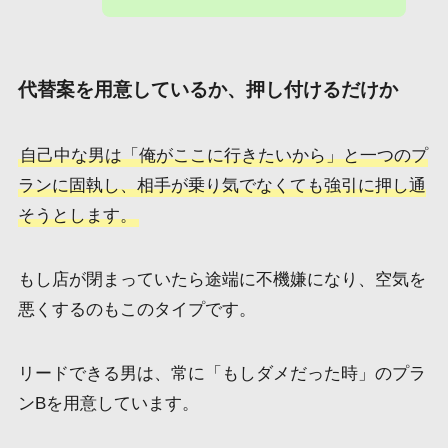
代替案を用意しているか、押し付けるだけか
自己中な男は「俺がここに行きたいから」と一つのプ
ランに固執し、
相手が乗り気でなくても強引に押し通
そうとします。
もし店が閉まっていたら途端に不機嫌になり、空気を
悪くするのもこのタイプです。
リードできる男は、常に「もしダメだった時」のプラ
ンBを用意しています。