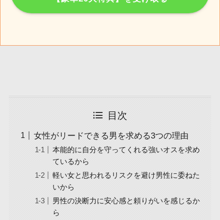
目次
女性がリードできる男を求める3つの理由
本能的に自分を守ってくれる強いオスを求め
ているから
軽い女と思われるリスクを避け男性に委ねた
いから
男性の決断力に安心感と頼りがいを感じるか
ら