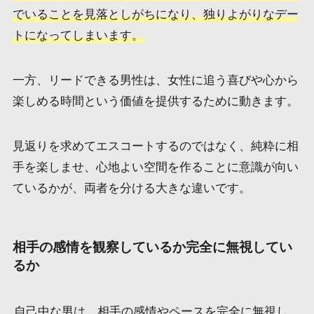
でいることを見落としがちになり、
独りよがりなデー
トになってしまいます。
一方、リードできる男性は、女性に追う喜びや心から
楽しめる時間という価値を提供するために動きます。
見返りを求めてエスコートするのではなく、純粋に相
手を楽しませ、心地よい空間を作ることに意識が向い
ているかが、両者を分ける大きな違いです。
相手の感情を観察しているか完全に無視してい
るか
自己中な男は、相手の感情やペースを完全に無視し