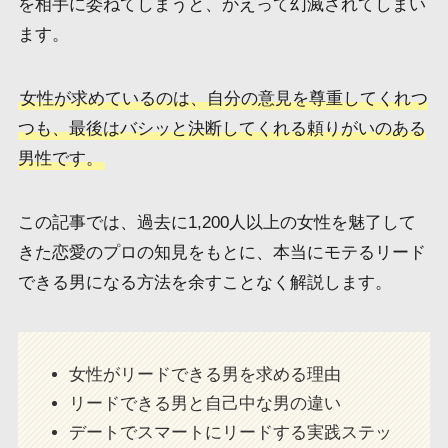
を相手に委ねてしまうと、かえって幻滅されてしまい
ます。
女性が求めているのは、自分の意見を尊重してくれつ
つも、
最後はバシッと決断してくれる頼りがいのある
男性です。
この記事では、過去に1,200人以上の女性を魅了して
きた恋愛のプロの知見をもとに、本当にモテるリード
できる男になる方法を余すことなく解説します。
女性がリードできる男を求める理由
リードできる男と自己中な男の違い
デートでスマートにリードする実践ステッ