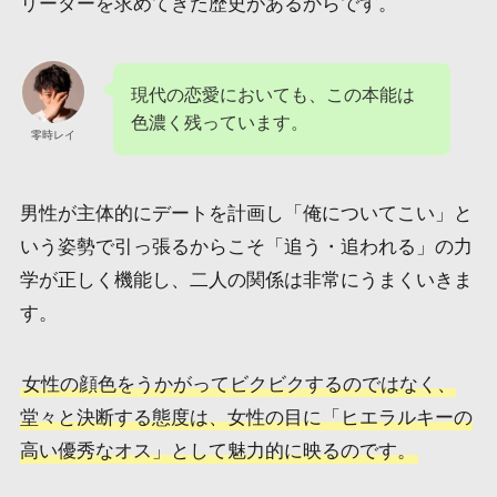
リーダーを求めてきた歴史があるからです。
現代の恋愛においても、この本能は
色濃く残っています。
零時レイ
男性が主体的にデートを計画し「俺についてこい」と
いう姿勢で引っ張るからこそ「追う・追われる」の力
学が正しく機能し、二人の関係は非常にうまくいきま
す。
女性の顔色をうかがってビクビクするのではなく、
堂々と決断する態度は、
女性の目に「ヒエラルキーの
高い優秀なオス」として魅力的に映るのです。