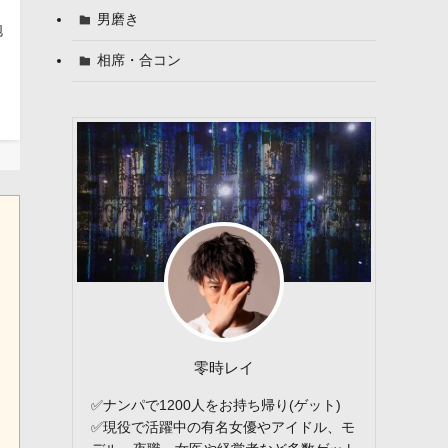
男磨き
抱
相席・合コン
零時レイ
✅ナンパで1200人をお持ち帰り(ゲット)
✅現役で活躍中の有名女優やアイドル、モ