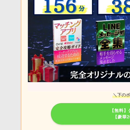
＼下のボ
【無料】公
【豪華