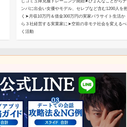
じコミュ障克服トレーニング開始➤ひょんなことからナ
ンパに出会い女優やモデル、セレブなど含む1200人を
く➤月収10万円＆借金300万円の実家パラサイト生活か
ら３社経営する実業家に➤空前の非モテ社会を変えるべ
く活動