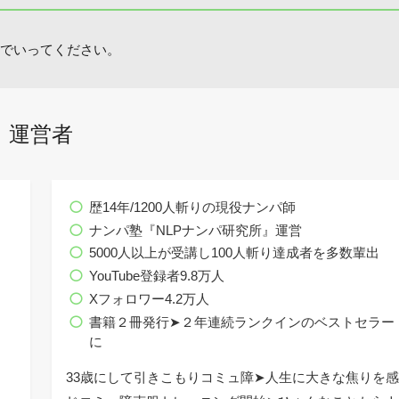
でいってください。
運営者
歴14年/1200人斬りの現役ナンパ師
ナンパ塾『NLPナンパ研究所』運営
5000人以上が受講し100人斬り達成者を多数輩出
YouTube登録者9.8万人
Xフォロワー4.2万人
書籍２冊発行➤２年連続ランクインのベストセラー
に
33歳にして引きこもりコミュ障➤人生に大きな焦りを感