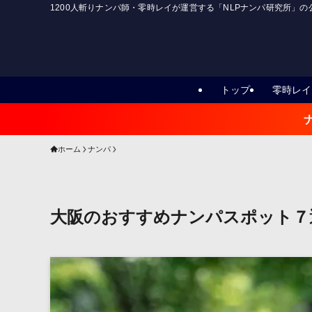
1200人斬りナンパ師・零時レイが運営する「NLPナンパ研究所」
トップ
零時レイ
ホーム
ナンパ
大阪のおすすめナンパスポット７