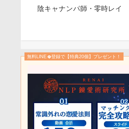
陰キャナンパ師・零時レイ
無料LINE
登録で【特典20個】プレゼント！