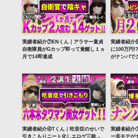
実績者紹介⑦ENくん｜アラサー童貞
実績者紹介
自衛隊員がGカップ即って覚醒し１ヵ
に100万円
月で14即達成
がナンパで
実績者紹介④Tくん｜吃音症のせいで
実績者紹介
引きこもりニート化しエロゲ三昧→
ー非モテが