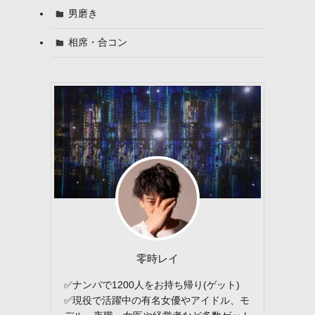
男磨き
相席・合コン
零時レイ
✅ナンパで1200人をお持ち帰り(ゲット)
✅現役で活躍中の有名女優やアイドル、モ