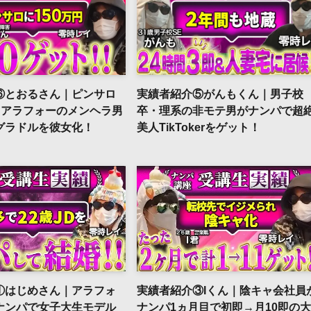
⑥とおるさん｜ピンサロ
実績者紹介⑤がんもくん｜男子校
!?アラフォーのメンヘラ男
卒・理系の非モテ男がナンパで超
グラドルを彼女化！
美人TikTokerをゲット！
①はじめさん｜アラフォ
実績者紹介③Iくん｜陰キャ会社員
ナンパで女子大生モデル
ナンパ1ヵ月目で初即→月10即の