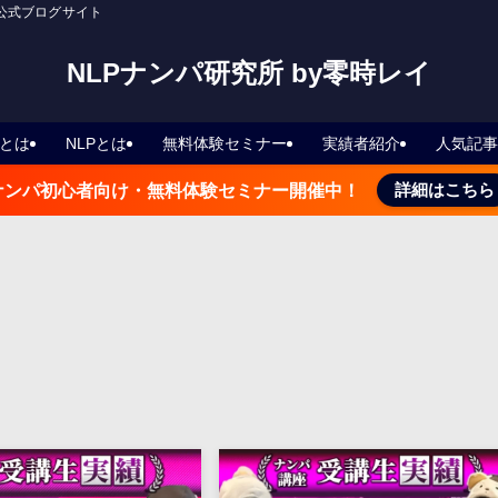
の公式ブログサイト
NLPナンパ研究所 by零時レイ
とは
NLPとは
無料体験セミナー
実績者紹介
人気記事
詳細はこちら
ナンパ初心者向け・無料体験セミナー開催中！