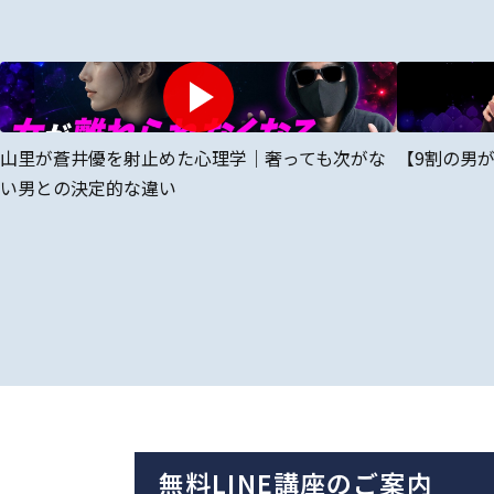
山里が蒼井優を射止めた心理学｜奢っても次がな
【9割の男
い男との決定的な違い
無料LINE講座のご案内