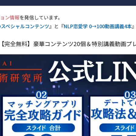
ョン情報
を発信しています。
のスペシャルコンテンツ
』と『
NLP恋愛学 0→100動画講義4本
【完全無料】豪華コンテンツ20個＆特別講義動画プ