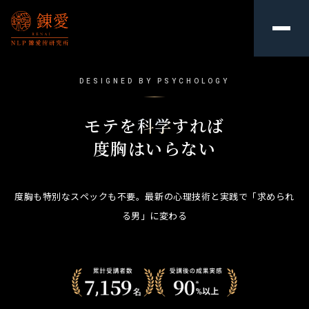
DESIGNED BY PSYCHOLOGY
モ
テ
を
科
学
す
れ
ば
度
胸
は
い
ら
な
い
度胸も特別なスペックも不要。
最新の心理技術と実践で「求められ
る男」に変わる