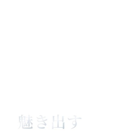
ュ
ニ
ケ
ー
シ
ョ
ン
技
術
で
性
を
魅
き
出
す